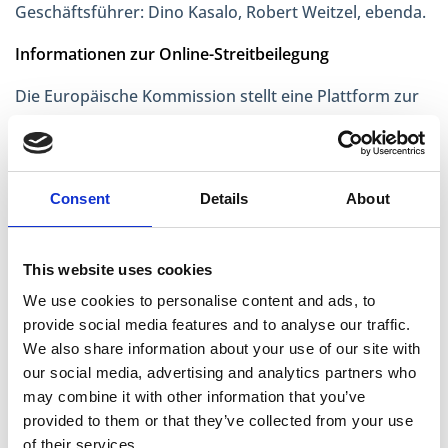
Geschäftsführer: Dino Kasalo, Robert Weitzel, ebenda.
Informationen zur Online-Streitbeilegung
Die Europäische Kommission stellt eine Plattform zur
Online-Streitbeilegung (OS) bereit. Diese Plattform
finden Sie unter folgendem Link:
https://ec.europa.eu/consumers/odr/. Verbraucher
Consent
Details
About
können diese Plattform nutzen, um ihre Streitigkeiten
aus Online-Verträgen beizulegen.
This website uses cookies
Hinweis gemäß § 36 VSBG
We use cookies to personalise content and ads, to
provide social media features and to analyse our traffic.
Wir werden nicht an alternativen
We also share information about your use of our site with
Streitschlichtungsverfahren im Sinne des § 36 VSBG
our social media, advertising and analytics partners who
may combine it with other information that you’ve
teilnehmen. Die Nutzung einer alternativen
provided to them or that they’ve collected from your use
Schlichtungsstelle stellt keine zwingende
of their services.