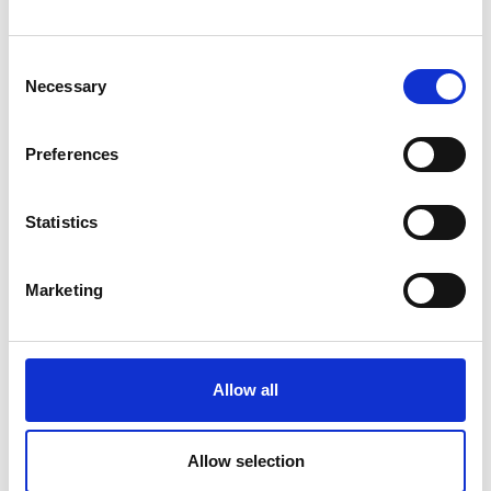
Ich habe die
Datenschutzerklärung
zur Kenntnis
Consent
genommen. Ich stimme zu, dass meine Angaben und
Necessary
Daten zur Beantwortung meiner Anfrage elektronisch
Selection
erhoben und gespeichert werden. Hinweis: Du kannst
Deine Einwilligung jederzeit für die Zukunft per E-Mail
Preferences
an
info@myreparo.de
widerrufen.
Statistics
Unverbindliche Preisanfrage senden
Marketing
Allow all
WhatsApp.
Schreibe uns an:
Allow selection
+49 611 – 16885290